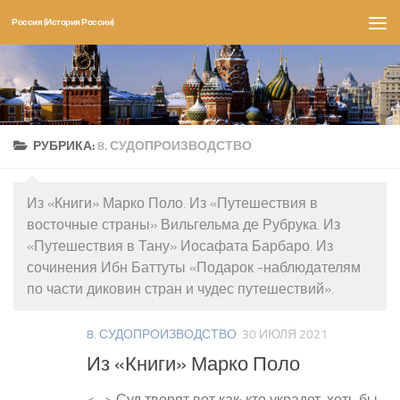
Россия (История России)
Перейти к содержимому
РУБРИКА:
8. СУДОПРОИЗВОДСТВО
Из «Книги» Марко Поло. Из «Путешествия в
восточные страны» Вильгельма де Рубрука. Из
«Путешествия в Тану» Иосафата Барбаро. Из
сочинения Ибн Баттуты «Подарок -наблюдателям
по части диковин стран и чудес путешествий».
8. СУДОПРОИЗВОДСТВО
30 ИЮЛЯ 2021
Из «Книги» Марко Поло
<…> Суд творят вот как: кто украдет, хоть бы