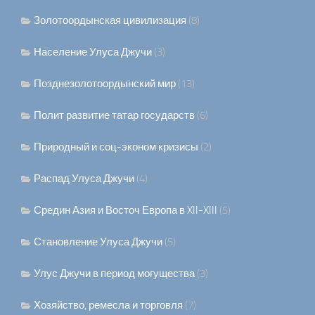
Золотоордынская цивилизация
(8)
Население Улуса Джучи
(3)
Позднезолотоордынский мир
(13)
Полит развитие татар государств
(6)
Природный и соц-эконом кризисы
(2)
Распад Улуса Джучи
(4)
Средин Азия и Восточ Европа в XII-XIII
(5)
Становление Улуса Джучи
(5)
Улус Джучи в период могущества
(3)
Хозяйство, ремесла и торговля
(7)