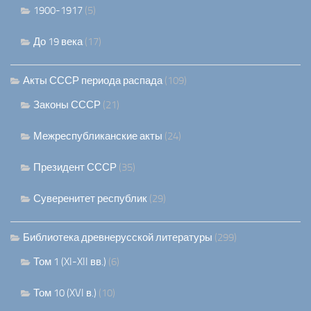
1900-1917
(5)
До 19 века
(17)
Акты СССР периода распада
(109)
Законы СССР
(21)
Межреспубликанские акты
(24)
Президент СССР
(35)
Суверенитет республик
(29)
Библиотека древнерусской литературы
(299)
Том 1 (XI-XII вв.)
(6)
Том 10 (XVI в.)
(10)