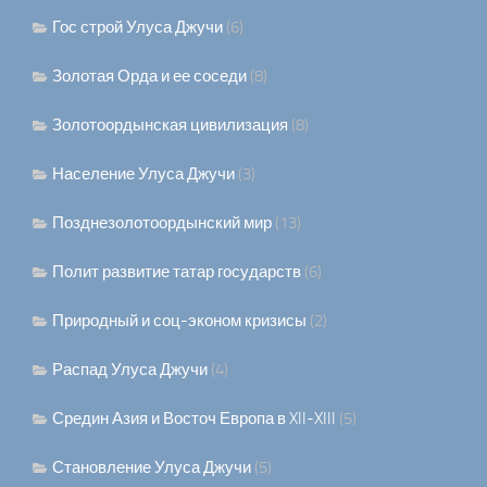
Гос строй Улуса Джучи
(6)
Золотая Орда и ее соседи
(8)
Золотоордынская цивилизация
(8)
Население Улуса Джучи
(3)
Позднезолотоордынский мир
(13)
Полит развитие татар государств
(6)
Природный и соц-эконом кризисы
(2)
Распад Улуса Джучи
(4)
Средин Азия и Восточ Европа в XII-XIII
(5)
Становление Улуса Джучи
(5)