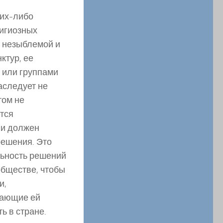
ких-либо
лигиозных
я незыблемой и
ктур, ее
 или группами
аследует не
том не
тся
 и должен
решения. Это
льность решений
обществе, чтобы
и,
дающие ей
ь в стране.