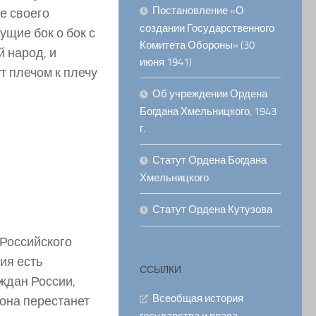
Постановление «О
е своего
создании Государственного
ущие бок о бок с
Комитета Обороны» (30
й народ, и
июня 1941)
т плечом к плечу
Об учреждении Ордена
Богдана Хмельницкого, 1943
г.
Статут Ордена Богдана
Хмельницкого
Статут Ордена Кутузова
 Российского
ия есть
ССЫЛКИ
ждан России,
Всеобщая история
 она перестанет