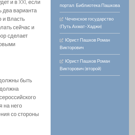
дет и в XXI, если
портал: Библиотека Пашкова
ь два варианта
ю и Власть
Чеченское государство
(Путь Ахмат-Хаджи)
лать сейчас и
бор сделает
Юрист Пашков Роман
ловыми
Викторович
Юрист Пашков Роман
Викторович (второй)
 должны быть
 должна
Всероссийского
я на него
ния со стороны