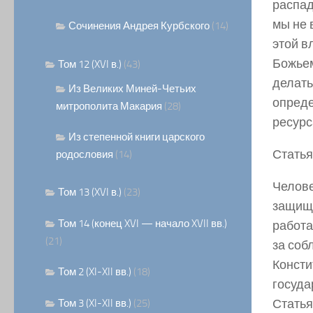
распада
мы не 
Сочинения Андрея Курбского
(14)
этой в
Божьем
Том 12 (XVI в.)
(43)
делать
Из Великих Миней-Четьих
опреде
митрополита Макария
(28)
ресурс
Из степенной книги царского
Статья
родословия
(14)
Челове
Том 13 (XVI в.)
(23)
защище
Том 14 (конец XVI — начало XVII вв.)
работа
(21)
за соб
Консти
Том 2 (XI-XII вв.)
(18)
госуда
Статья
Том 3 (XI-XII вв.)
(25)