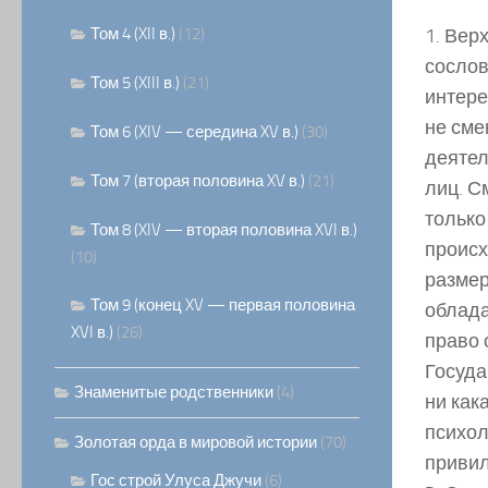
Том 4 (XII в.)
(12)
1. Вер
сослов
Том 5 (XIII в.)
(21)
интере
не сме
Том 6 (XIV — середина XV в.)
(30)
деятел
Том 7 (вторая половина XV в.)
(21)
лиц. С
только
Том 8 (XIV — вторая половина XVI в.)
происх
(10)
размер
Том 9 (конец XV — первая половина
облада
XVI в.)
(26)
право 
Госуда
Знаменитые родственники
(4)
ни как
психол
Золотая орда в мировой истории
(70)
привил
Гос строй Улуса Джучи
(6)