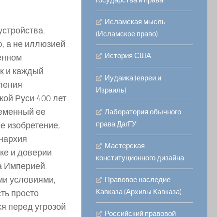
государства и права
Исламская мысль
устройства.
(Исламское право)
, а не иллюзией
История США
венном
к и каждый
Иудаика (евреи и
ления
Израиль)
кой Руси 400 лет
ременный ее
Лаборатория обычного
права ДагГУ
е изобретение,
онархия
Мастерская
ке и доверии
конституционного дизайна
а Империей.
ми условиями,
Правовое наследие
Кавказа (Архивы Кавказа)
ть просто
ся перед угрозой
Российский правовой