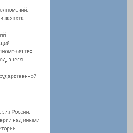
полномочий.
ти захвата
чий
ящей
олномочия тех
од, внеся
осударственной
ории России,
перии над иными
итории