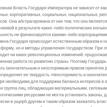
ховная Власть Государя Императора не зависит от ка
ных, корпоративных, социальных, национальных, ре
сов. Она абстрагирована от них тем, что она являетс
няемой в результате каких-либо политических конъюн
ьность не финансируется какими-либо корпорациями
мена Государя происходит естественным образом и н
 форму, но и методы управления государством. При э
одит ни каких революционных изменений, продолжае
енная работа по развитию страны. Поэтому Государь
ть окончательным и неоспоримым правом принятия 
определяет ее твердость. Неоспоримость и окончате
ря необходима для поддержки баланса интересов в 
ая группа лиц, обладающая материальными, силовым
огическими ресурсами не могла установить законы, 
егии в ущерб другим и таким образом захватить власт