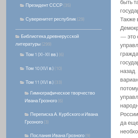
быть та
Президент СССР
(35)
госуда
Также 
Суверенитет республик
(29)
Демокр
— это 
Библиотека древнерусской
литературы
(299)
управл
гражда
Том 1 (XI-XII вв.)
(6)
госуда
Том 10 (XVI в.)
(10)
назад.
вариан
Том 11 (XVI в.)
(33)
потому
Гимнографическое творчество
управл
Ивана Грозного
(6)
народн
России
Переписка А. Курбского и Ивана
Грозного
(3)
да еще
необхо
Послания Ивана Грозного
(9)