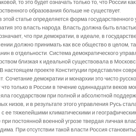
ковой, то это будет означать только то, что России как
рственного образования больше не существует.
в этой статье определяется форма государственного 
атия это власть народа. Власть должна быть властью
означает, что при демократии, в идеале, в государст
ении должно принимать как все общество в целом, та
нин в отдельности. Система демократического управ
рством близкая к идеальной существовала в Московс
 В настоящем проекте Конституции представлен сов
т. Сочетание демократии и монархии это чисто русско
 что только в России в течение одиннадцати веков м
яла государством при полной и абсолютной поддерж
ых низов, и в результате этого управления Русь стал
 с ее тяжелейшими климатическими и географически
 при постоянной военной угрозе твердая личная влас
дима. При отсутствии такой власти Россия становить