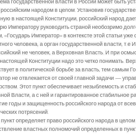
тема государственной власти в России может быть ус
 российским народом в целом. Установив государстве
ную в настоящей Конституции, российский народ дае
рю Императору руководить страной необозримо долго
, «Государь Император» в контексте этой статьи уже 
тного человека, а орган государственной власти, т.е
сийский не человек, а Верховная Власть. И при осмы
 настоящей Конституции надо это четко понимать. Ве
ствует в политической борьбе за власть, тем самым Г
тор не отвлекается от своей главной задачи — упра
рством. Этот пункт обеспечивает незыблемость и ста
ной Власти, а с ней и гарантированное стабильное р
гие годы и защищенность российского народа от вс
ческих потрясений.
т пункт определяет право российского народа в целом
твление властных полномочий определенных в пунк