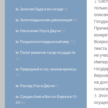
2. Сис
только
Золотая Орда и ее соседи
(8)
описан
Золотоордынская цивилизация
(8)
Госуда
Причем
Население Улуса Джучи
(3)
конкре
Всерос
Позднезолотоордынский мир
(13)
текста
Полит развитие татар государств
не уча
(6)
Импера
госуда
Природный и соц-эконом кризисы
Верхов
(2)
на дол
Распад Улуса Джучи
(4)
полити
3. Это
Средин Азия и Восточ Европа в XII-
осущес
XIII
(5)