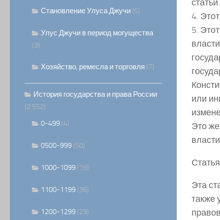
статьи.
Становление Улуса Джучи
(5)
4. Это
5. Это
Улус Джучи в период могущества
власти
(3)
госуда
Хозяйство, ремесла и торговля
(7)
госуда
Консти
История государства и права России
или ин
(2 552)
измене
0-499
(4)
Это же
власти
0500-999
(50)
Статья
1000-1099
(19)
Эта ст
1100-1199
(36)
также 
1200-1299
(29)
правов