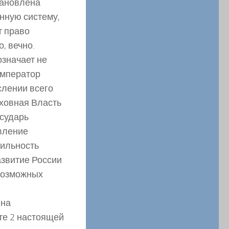
тановлена
нную систему,
т право
, вечно.
означает не
 Император
слении всего
рховная Власть
осударь
вление
бильность
азвитие России
евозможных
 на
те 2 настоящей