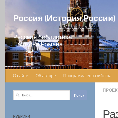
Перейти к содержимому
Россия (История России)
Русская библиотека
Пашкова Романа
О сайте
Об авторе
Программа евразийства
ПРОЕК
Найти:
Ра
РУБРИКИ