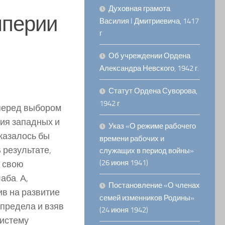
Духовная грамота
мперии
Василия I Дмитриевича, 1417
г
Об учреждении Ордена
Александра Невского, 1942 г.
Статут Ордена Суворова,
1942 г
 перед выбором
ия западных и
Указ «О режиме рабочего
казалось бы
времени рабочих и
 результате,
служащих в период войны»
(26 июня 1941)
л свою
аба. А,
Постановление «О членах
ив на развитие
семей изменников Родины»
спредела и взяв
(24 июня 1942)
систему