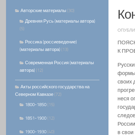
Ко
Авторские материалы
(30)
Древняя Русь (материалы автора)
(5)
ОПУБЛ
Россика (россиеведение)
ПОЯС
(материалы автора)
(13)
К ПРО
Современная Россия (материалы
Русски
автора)
(12)
формы 
своих 
Акты российского государства на
прогре
Северном Кавказе
(72)
неся о
1800-1850
(15)
госуда
следов
1851-1900
(12)
России
1900-1930
(40)
в свои