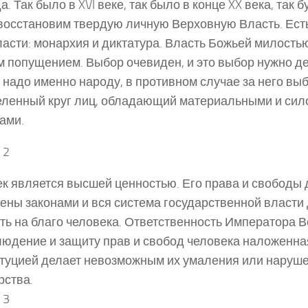
. Так было в XVI веке, так было в конце XX века, так бу
восстановим твердую личную Верховную Власть. Ест
ласти: монархия и диктатура. Власть Божьей милость
 попущением. Выбор очевиден, и это выбор нужно де
 надо именно народу, в противном случае за него вы
ленный круг лиц, обладающий материальными и си
ами.
 2
к является высшей ценностью. Его права и свободы
ны законами и вся система государственной власти
ть на благо человека. Ответственность Императора 
людение и защиту прав и свобод человека наложенна
туцией делает невозможным их умаления или наруше
рства.
 3