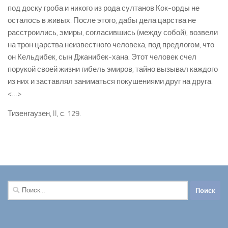
под доску гроба и никого из рода султанов Кок-орды не
осталось в живых. После этого, дабы дела царства не
расстроились, эмиры, согласившись (между собой), возвели
на трон царства неизвестного человека, под предлогом, что
он Кельдибек, сын Джанибек-хана. Этот человек счел
порукой своей жизни гибель эмиров, тайно вызывал каждого
из них и заставлял заниматься покушениями друг на друга.
<…>
Тизенгаузен, II, с. 129.
Найти: