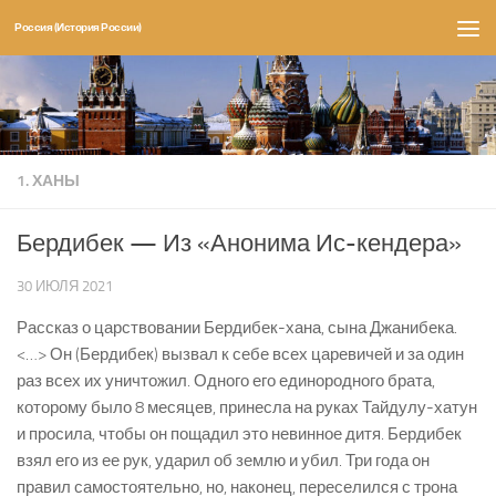
Россия (История России)
Перейти к содержимому
1. ХАНЫ
Бердибек — Из «Анонима Ис-кендера»
30 ИЮЛЯ 2021
Рассказ о царствовании Бердибек-хана, сына Джанибека.
<…> Он (Бердибек) вызвал к себе всех царевичей и за один
раз всех их уничтожил. Одного его единородного брата,
которому было 8 месяцев, принесла на руках Тайдулу-хатун
и просила, чтобы он пощадил это невинное дитя. Бердибек
взял его из ее рук, ударил об землю и убил. Три года он
правил самостоятельно, но, наконец, переселился с трона