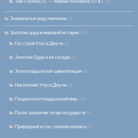
Том 9 (конец XV — первая половина XVI в.)
(26)
Знаменитые родственники
(4)
Золотая орда в мировой истории
(70)
Гос строй Улуса Джучи
(6)
Золотая Орда и ее соседи
(8)
Золотоордынская цивилизация
(8)
Население Улуса Джучи
(3)
Позднезолотоордынский мир
(13)
Полит развитие татар государств
(6)
Природный и соц-эконом кризисы
(2)