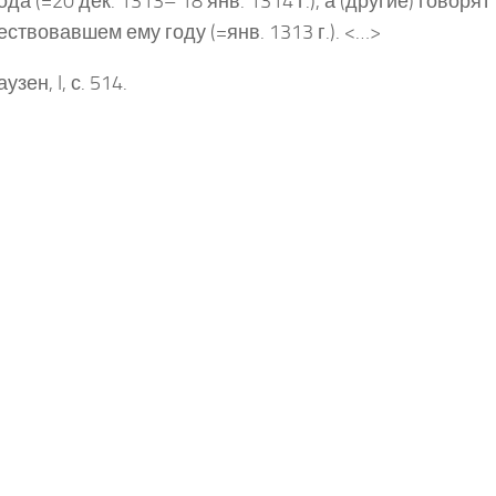
ода (=20 дек. 1313– 18 янв. 1314 г.), а (другие) говорят
ствовавшем ему году (=янв. 1313 г.). <…>
узен, I, с. 514.