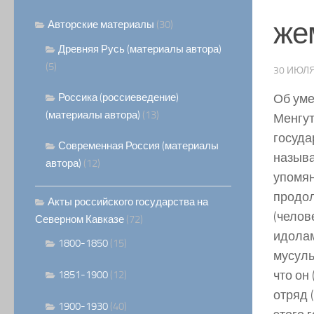
же
Авторские материалы
(30)
Древняя Русь (материалы автора)
(5)
30 ИЮЛЯ
Россика (россиеведение)
Об умер
(материалы автора)
(13)
Менгут
госуда
Современная Россия (материалы
называ
автора)
(12)
упомян
продол
Акты российского государства на
(челов
Северном Кавказе
(72)
идолам
1800-1850
(15)
мусуль
что он
1851-1900
(12)
отряд 
1900-1930
(40)