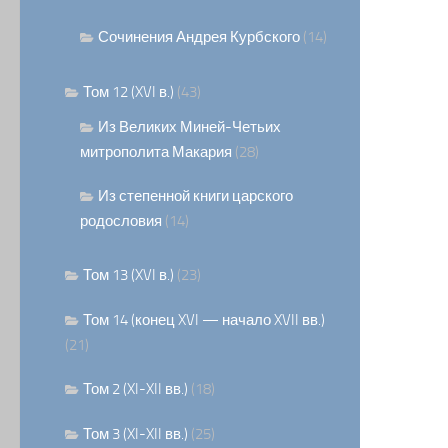
Сочинения Андрея Курбского
(14)
Том 12 (XVI в.)
(43)
Из Великих Миней-Четьих
митрополита Макария
(28)
Из степенной книги царского
родословия
(14)
Том 13 (XVI в.)
(23)
Том 14 (конец XVI — начало XVII вв.)
(21)
Том 2 (XI-XII вв.)
(18)
Том 3 (XI-XII вв.)
(25)