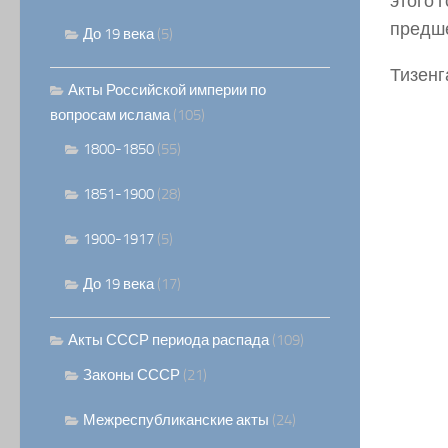
этого г
предше
До 19 века
(5)
Тизенга
Акты Российской империи по
вопросам ислама
(105)
1800-1850
(55)
1851-1900
(28)
1900-1917
(5)
До 19 века
(17)
Акты СССР периода распада
(109)
Законы СССР
(21)
Межреспубликанские акты
(24)