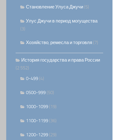
Становление Улуса Джучи
(5)
Улус Джучи в период могущества
(3)
Хозяйство, ремесла и торговля
(7)
История государства и права России
(2 552)
0-499
(4)
0500-999
(50)
1000-1099
(19)
1100-1199
(36)
1200-1299
(29)