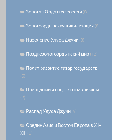
Золотая Орда и ее соседи
(8)
Золотоордынская цивилизация
(8)
Население Улуса Джучи
(3)
Позднезолотоордынский мир
(13)
Полит развитие татар государств
(6)
Природный и соц-эконом кризисы
(2)
Распад Улуса Джучи
(4)
Средин Азия и Восточ Европа в XII-
XIII
(5)