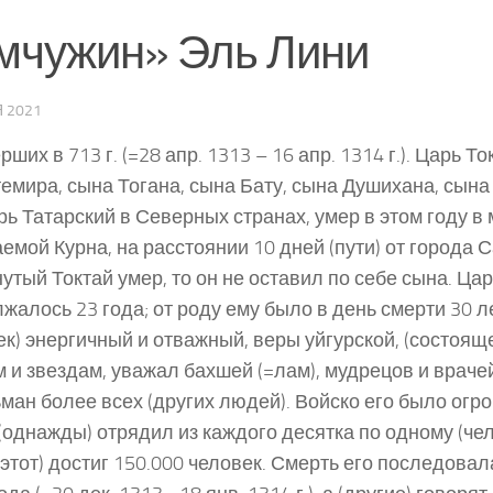
мчужин» Эль Лини
 2021
ших в 713 г. (=28 апр. 1313 – 16 апр. 1314 г.). Царь То
емира, сына Тогана, сына Бату, сына Душихана, сына 
рь Татарский в Северных странах, умер в этом году в 
емой Курна, на расстоянии 10 дней (пути) от города 
утый Токтай умер, то он не оставил по себе сына. Ца
жалось 23 года; от роду ему было в день смерти 30 л
ек) энергичный и отважный, веры уйгурс­кой, (состоящ
 и звездам, уважал бахшей (=лам), мудрецов и враче
ман более всех (других людей). Войско его было огро
 (однажды) отрядил из каж­дого десятка по одному (чел
(этот) достиг 150.000 человек. Смерть его последова