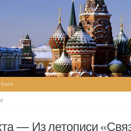
Книги
НЫ
хта — Из летописи «Свя