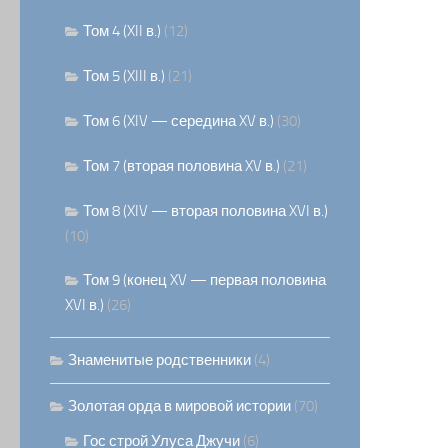
Том 4 (XII в.)
(12)
Том 5 (XIII в.)
(21)
Том 6 (XIV — середина XV в.)
(30)
Том 7 (вторая половина XV в.)
(21)
Том 8 (XIV — вторая половина XVI в.)
(10)
Том 9 (конец XV — первая половина
XVI в.)
(26)
Знаменитые родственники
(4)
Золотая орда в мировой истории
(70)
Гос строй Улуса Джучи
(6)