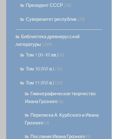
Президент СССР
(35)
Суверенитет республик
(29)
Библиотека древнерусской
литературы
(299)
Том 1 (XI-XII вв.)
(6)
Том 10 (XVI в.)
(10)
Том 11 (XVI в.)
(33)
Гимнографическое творчество
Ивана Грозного
(6)
Переписка А. Курбского и Ивана
Грозного
(3)
Послания Ивана Грозного
(9)