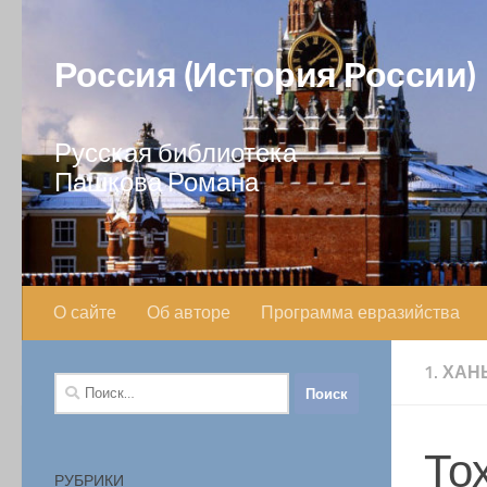
Перейти к содержимому
Россия (История России)
Русская библиотека
Пашкова Романа
О сайте
Об авторе
Программа евразийства
1. ХА
Найти:
То
РУБРИКИ