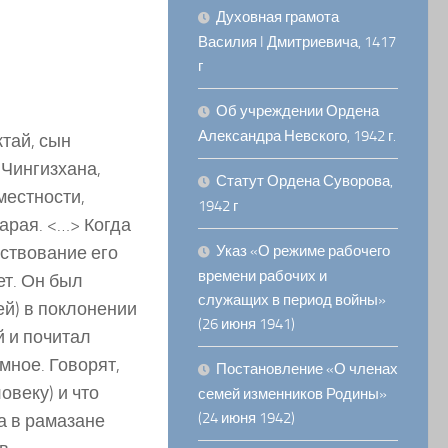
Духовная грамота
Василия I Дмитриевича, 1417
г
Об учреждении Ордена
Александра Невского, 1942 г.
ктай, сын
Чин­гизхана,
Статут Ордена Суворова,
местности,
1942 г
Сарая. <…> Когда
рствование его
Указ «О режиме рабочего
времени рабочих и
ет. Он был
служащих в период войны»
ей) в поклонении
(26 июня 1941)
й и почитал
мное. Говорят,
Постановление «О членах
овеку) и что
семей изменников Родины»
(24 июня 1942)
ла в рамазане