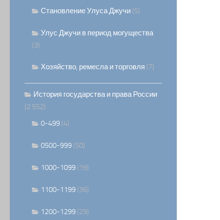
Становление Улуса Джучи
(5)
Улус Джучи в период могущества
(3)
Хозяйство, ремесла и торговля
(7)
История государства и права России
(2 552)
0-499
(4)
0500-999
(50)
1000-1099
(19)
1100-1199
(36)
1200-1299
(29)