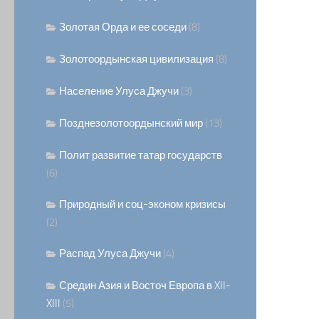
Золотая Орда и ее соседи
(8)
Золотоордынская цивилизация
(8)
Население Улуса Джучи
(3)
Позднезолотоордынский мир
(13)
Полит развитие татар государств
(6)
Природный и соц-эконом кризисы
(2)
Распад Улуса Джучи
(4)
Средин Азия и Восточ Европа в XII-
XIII
(5)