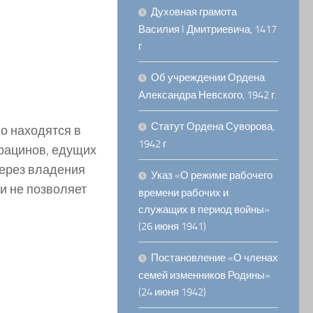
Духовная грамота
Василия I Дмитриевича, 1417
г
Об учреждении Ордена
Александра Невского, 1942 г.
Статут Ордена Суворова,
о нахо­дятся в
1942 г
рацинов, едущих
через владения
Указ «О режиме рабочего
и не позволяет
времени рабочих и
служащих в период войны»
(26 июня 1941)
Постановление «О членах
семей изменников Родины»
(24 июня 1942)