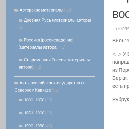
во
Авторские материалы
(30)
Древняя Русь (материалы автора)
(5)
29 ИЮЛЯ
Россика (россиеведение)
Вильге
(материалы автора)
(13)
<…> У 
Современная Россия (материалы
направ
автора)
(12)
из Пер
Берки,
Акты российского государства на
есть п
Северном Кавказе
(72)
Рубрук,
1800-1850
(15)
1851-1900
(12)
1900-1930
(40)