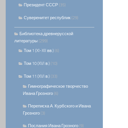
Президент СССР
(35)
Суверенитет республик
(29)
Библиотека древнерусской
литературы
(299)
Том 1 (XI-XII вв.)
(6)
Том 10 (XVI в.)
(10)
Том 11 (XVI в.)
(33)
Гимнографическое творчество
Ивана Грозного
(6)
Переписка А. Курбского и Ивана
Грозного
(3)
Послания Ивана Грозного
(9)