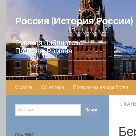
Перейти к содержимому
Россия (История России)
Русская библиотека
Пашкова Романа
О сайте
Об авторе
Программа евразийства
1. ХА
Найти:
Бе
РУБРИКИ