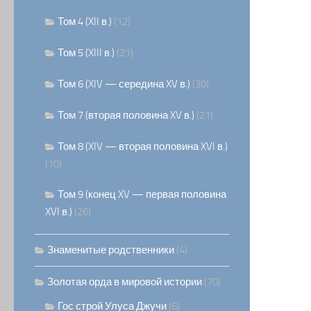
Том 4 (XII в.)
(12)
Том 5 (XIII в.)
(21)
Том 6 (XIV — середина XV в.)
(30)
Том 7 (вторая половина XV в.)
(21)
Том 8 (XIV — вторая половина XVI в.)
(10)
Том 9 (конец XV — первая половина
XVI в.)
(26)
Знаменитые родственники
(4)
Золотая орда в мировой истории
(70)
Гос строй Улуса Джучи
(6)