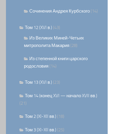
Сочинения Андрея Курбского
(14)
Том 12 (XVI в.)
(43)
Из Великих Миней-Четьих
митрополита Макария
(28)
Из степенной книги царского
родословия
(14)
Том 13 (XVI в.)
(23)
Том 14 (конец XVI — начало XVII вв.)
(21)
Том 2 (XI-XII вв.)
(18)
Том 3 (XI-XII вв.)
(25)