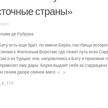
сточные страны»
 2021
льма де Рубрука
Бату есть еще брат, по имени Берка, пастбища которог
лении к Железным Воротам, где лежит путь всех Сар
сии и из Турции; они, направляясь к Бату и проезжая 
 привозят ему дары. Берка выдает себя за Саррацина 
ри своем дворе свиное мясо. <…>
 с. 117.