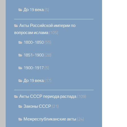
До 19 века
(5)
Акты Российской империи по
вопросам ислама
(105)
1800-1850
(55)
1851-1900
(28)
1900-1917
(5)
До 19 века
(17)
Акты СССР периода распада
(109)
Законы СССР
(21)
Межреспубликанские акты
(24)