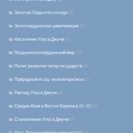
Золотая Орда и ее соседи
(8)
Золотоордынская цивилизация
(8)
Население Улуса Джучи
(3)
Позднезолотоордынский мир
(13)
Полит развитие татар государств
(6)
Природный и соц-эконом кризисы
(2)
Распад Улуса Джучи
(4)
Средин Азия и Восточ Европа в XII-XIII
(5)
Становление Улуса Джучи
(5)
Улус Джучи в период могущества
(3)