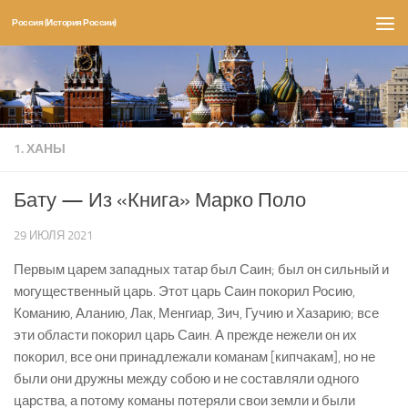
Россия (История России)
Перейти к содержимому
1. ХАНЫ
Бату — Из «Книга» Марко Поло
29 ИЮЛЯ 2021
Первым царем западных татар был Саин; был он сильный и
могуще­ственный царь. Этот царь Саин покорил Росию,
Команию, Аланию, Лак, Менгиар, Зич, Гучию и Хазарию; все
эти области покорил царь Саин. А прежде нежели он их
покорил, все они принадлежали команам [кипча­кам], но не
были они дружны между собою и не составляли одного
царства, а потому команы потеряли свои земли и были