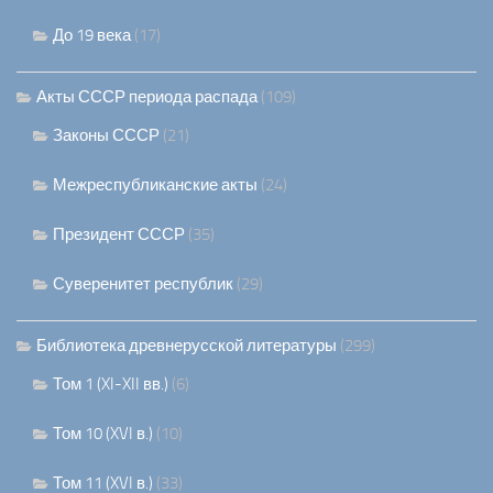
До 19 века
(17)
Акты СССР периода распада
(109)
Законы СССР
(21)
Межреспубликанские акты
(24)
Президент СССР
(35)
Суверенитет республик
(29)
Библиотека древнерусской литературы
(299)
Том 1 (XI-XII вв.)
(6)
Том 10 (XVI в.)
(10)
Том 11 (XVI в.)
(33)