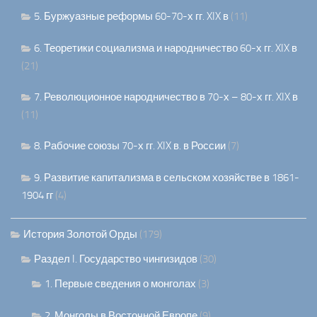
5. Буржуазные реформы 60-70-х гг. XIX в
(11)
6. Теоретики социализма и народничество 60-х гг. XIX в
(21)
7. Революционное народничество в 70-х – 80-х гг. XIX в
(11)
8. Рабочие союзы 70-х гг. XIX в. в России
(7)
9. Развитие капитализма в сельском хозяйстве в 1861-
1904 гг
(4)
История Золотой Орды
(179)
Раздел I. Государство чингизидов
(30)
1. Первые сведения о монголах
(3)
2. Монголы в Восточной Европе
(9)