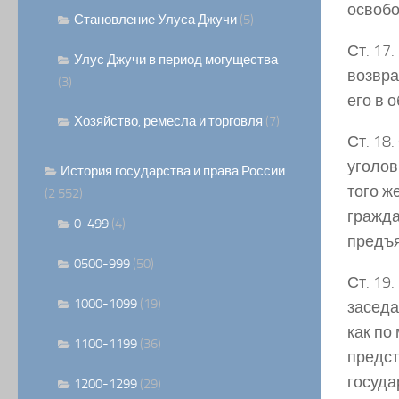
освобо
Становление Улуса Джучи
(5)
Ст. 17
Улус Джучи в период могущества
возвра
(3)
его в 
Хозяйство, ремесла и торговля
(7)
Ст. 18
уголов
История государства и права России
того ж
(2 552)
гражда
0-499
(4)
предъя
0500-999
(50)
Ст. 19
1000-1099
(19)
заседа
как по
1100-1199
(36)
предст
госуда
1200-1299
(29)