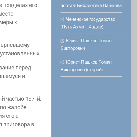
 в пределах его
портал: Библиотека Пашкова
месте
Чеченское государство
меры к
(Путь Ахмат-Хаджи)
Юрист Пашков Роман
отерпевшему
Викторович
 установленных.
Юрист Пашков Роман
ование перед
Викторович (второй)
вшемуся и
1-й частью 157-й,
к по жалобе
я его с
я приговора в