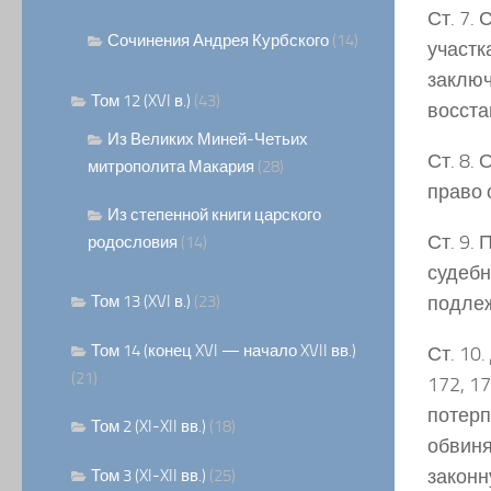
Ст. 7.
Сочинения Андрея Курбского
(14)
участк
заключ
Том 12 (XVI в.)
(43)
восста
Из Великих Миней-Четьих
Ст. 8.
митрополита Макария
(28)
право 
Из степенной книги царского
Ст. 9.
родословия
(14)
судебн
Том 13 (XVI в.)
(23)
подле
Том 14 (конец XVI — начало XVII вв.)
Ст. 10
(21)
172, 1
потерп
Том 2 (XI-XII вв.)
(18)
обвиня
законн
Том 3 (XI-XII вв.)
(25)