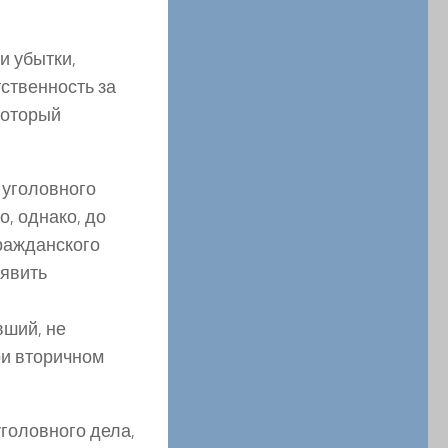
и убытки,
ственность за
который
и уголовного
о, однако, до
ражданского
ъявить
вший, не
ри вторичном
уголовного дела,