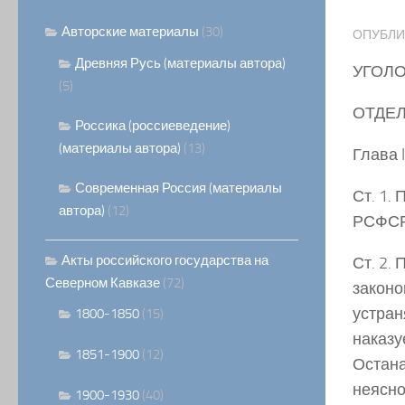
Авторские материалы
(30)
ОПУБЛ
Древняя Русь (материалы автора)
УГОЛО
(5)
ОТДЕ
Россика (россиеведение)
(материалы автора)
(13)
Глава
Современная Россия (материалы
Ст. 1.
автора)
(12)
РСФСР
Акты российского государства на
Ст. 2.
Северном Кавказе
(72)
законо
устран
1800-1850
(15)
наказу
1851-1900
(12)
Остана
неясно
1900-1930
(40)