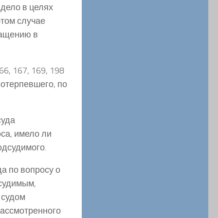
 дело в целях
этом случае
ращению в
6, 167, 169, 198
потерпевшего, по
суда
са, имело ли
одсудимого.
да по вопросу о
дсудимым,
 судом
рассмотренного