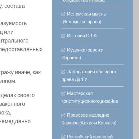
государства и права
, состава
Исламская мысль
(Исламское право)
казуемость
ц или
История США
нтрального
предоставленных
Иудаика (евреи и
Израиль)
тражу иначе, как
Лаборатория обычного
права ДагГУ
енном.
Мастерская
еделах своего
конституционного дизайна
 законного
ока,
Правовое наследие
 немедленно
Кавказа (Архивы Кавказа)
Российский правовой