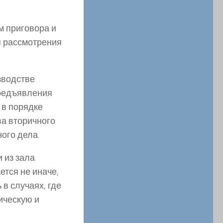
м приговора и
я рассмотрения
зводстве
предъявления
 в порядке
ва вторичного
ного дела.
 из зала
ется не иначе,
в случаях, где
ическую и