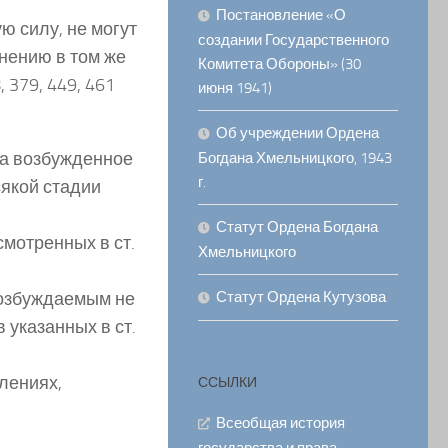
Постановление «О
ю силу, не могут
создании Государственного
нению в том же
Комитета Обороны» (30
 379, 449, 461
июня 1941)
Об учреждении Ордена
 а возбужденное
Богдана Хмельницкого, 1943
г.
якой стадии
Статут Ордена Богдана
смотренных в ст.
Хмельницкого
возбуждаемым не
Статут Ордена Кутузова
 указанных в ст.
лениях,
ССЫЛКИ
Всеобщая история