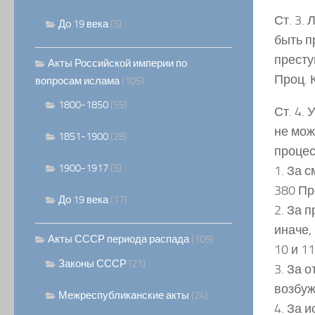
Ст. 3.
До 19 века
(5)
быть п
престу
Акты Российской империи по
Проц. 
вопросам ислама
(105)
1800-1850
(55)
Ст. 4.
не мож
1851-1900
(28)
процес
1900-1917
(5)
1. За 
380 Пр
До 19 века
(17)
2. За 
иначе,
Акты СССР периода распада
(109)
10 и 1
Законы СССР
(21)
3. За 
возбуж
Межреспубликанские акты
(24)
4. За 