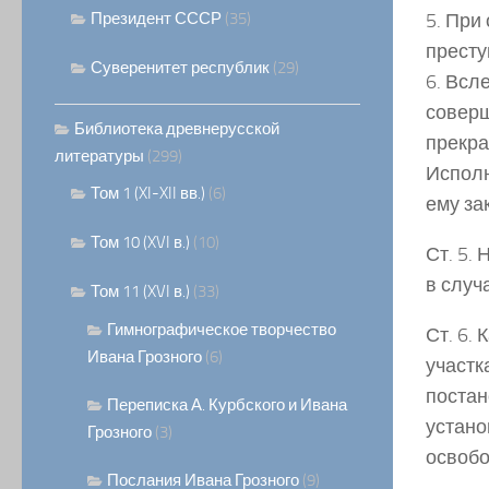
Президент СССР
(35)
5. При
престу
Суверенитет республик
(29)
6. Всл
соверш
Библиотека древнерусской
прекра
литературы
(299)
Исполн
Том 1 (XI-XII вв.)
(6)
ему за
Том 10 (XVI в.)
(10)
Ст. 5.
в случ
Том 11 (XVI в.)
(33)
Гимнографическое творчество
Ст. 6.
Ивана Грозного
(6)
участк
постан
Переписка А. Курбского и Ивана
устано
Грозного
(3)
освобо
Послания Ивана Грозного
(9)