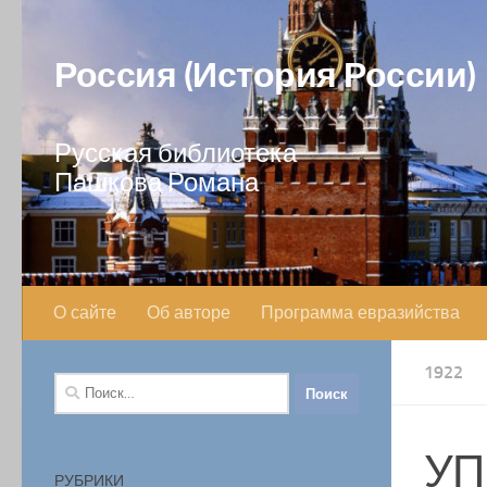
Перейти к содержимому
Россия (История России)
Русская библиотека
Пашкова Романа
О сайте
Об авторе
Программа евразийства
1922
Найти:
УП
РУБРИКИ