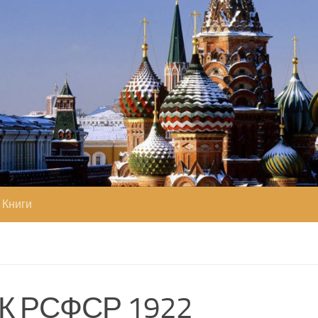
Книги
К РСФСР 1922