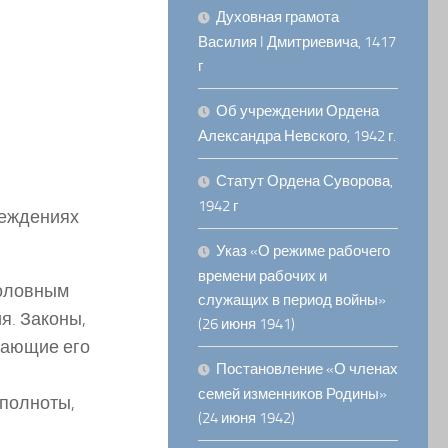
Духовная грамота
Василия I Дмитриевича, 1417
г
Об учреждении Ордена
Александра Невского, 1942 г.
Статут Ордена Суворова,
1942 г
реждениях
Указ «О режиме рабочего
времени рабочих и
головным
служащих в период войны»
я. Законы,
(26 июня 1941)
чающие его
Постановление «О членах
семей изменников Родины»
еполноты,
(24 июня 1942)