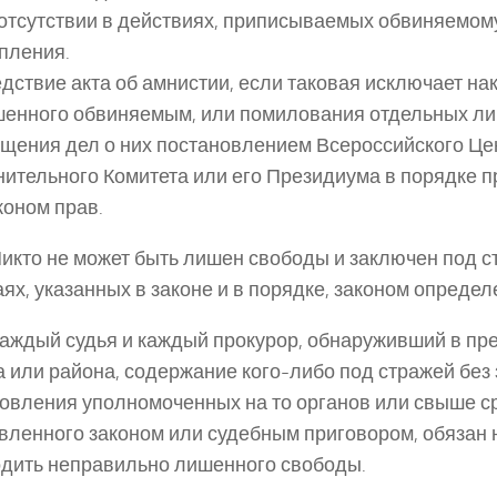
 отсутствии в действиях, приписываемых обвиняемому
пления.
едствие акта об амнистии, если таковая исключает на
енного обвиняемым, или помилования отдельных ли
щения дел о них постановлением Всероссийского Це
ительного Комитета или его Президиума в порядке 
коном прав.
 Никто не может быть лишен свободы и заключен под с
аях, указанных в законе и в порядке, законом определ
 Каждый судья и каждый прокурор, обнаруживший в пр
а или района, содержание кого-либо под стражей без
овления уполномоченных на то органов или свыше ср
вленного законом или судебным приговором, обязан
дить неправильно лишенного свободы.