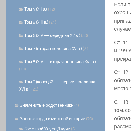
Если п
Том 4 (XII в.)
(12)
охраны
принад
Том 5 (XIII в.)
(21)
случае
Том 6 (XIV — середина XV в.)
(30)
Ст. 11.
Том 7 (вторая половина XV в.)
(21)
и 199 
прекра
Том 8 (XIV — вторая половина XVI в.)
(10)
Ст. 12
обязат
Том 9 (конец XV — первая половина
место 
XVI в.)
(26)
Ст. 13
Знаменитые родственники
(4)
том, с
обязат
Золотая орда в мировой истории
(70)
рассма
Гос строй Улуса Джучи
(6)