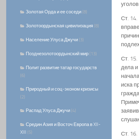
уголов
Золотая Орда и ее соседи
(8)
Ст. 14
Золотоордынская цивилизация
(8)
вправе
причин
Население Улуса Джучи
(3)
подлеж
Позднезолотоордынский мир
(13)
Ст. 15
дела и
Полит развитие татар государств
(6)
начала
иска п
Природный и соц-эконом кризисы
гражда
(2)
Примеч
заявив
Распад Улуса Джучи
(4)
слушан
Средин Азия и Восточ Европа в XII-
XIII
(5)
Ст. 16