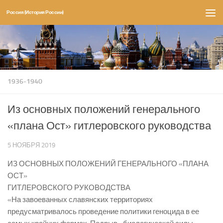
Россия (История России)
Перейти к содержимому
1936-1940
Из основных положений генерального
«плана Ост» гитлеровского руководства
5 НОЯБРЯ 2019
ИЗ ОСНОВНЫХ ПОЛОЖЕНИЙ ГЕНЕРАЛЬНОГО «ПЛАНА
ОСТ»
ГИТЛЕРОВСКОГО РУКОВОДСТВА
«На завоеванных славянских территориях
предусматривалось проведение политики геноцида в ее