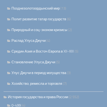
Позднезолотоордынский мир
(13)
Полит развитие татар государств
(6)
Природный и соц-эконом кризисы
(2)
Распад Улуса Джучи
(4)
Средин Азия и Восточ Европа в XII-XIII
(5)
Становление Улуса Джучи
(5)
Улус Джучи в период могущества
(3)
Хозяйство, ремесла и торговля
(7)
История государства и права России
(2 552)
0-499
(4)