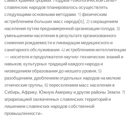
самых крайних формах. Подрыв «биологической силы»
славянских народов планировалось осуществлять
следующими основными методами: 1) физическим
истреблением больших масс народа[6]; 2) сокращением
населения путем преднамеренной организации голода; 3)
уменьшением населения в результате организованного
снижения рождаемости и ликвидации медицинского и
санитарного обслуживания: 4) истреблением интеллигенции
— носителя и продолжателя научно-технических знаний и
навыков, культурных традиций каждого народа и
низведением образования до низшего уровня; 5)
разобщением, дроблением отдельных народов на мелкие
этнические группы; 6) переселением масс населения в
Сибирь, Африку, Южную Америку и другие районы Земли: 7)
аграризацией захваченных славянских территорий и
лишением славянских народов собственной
промышленности».