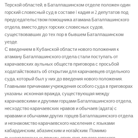
Терской областей, в Баталпашинском отделе положен один
горский словесный суд в составе I кадия и 2 депутатов под
председательством помощника атамана Баталпашинского
отдела, вместо двух горских словесных судов,
существовавших до тех пор в бывшем Баталпашинском
уезде.
С введением в Кубанской области нового положения к
атаману Баталпашинского отдела стали поступать от
карачаевских аульных обществ приговора с просьбой
ходатайствовать об открытии для карачаевцев отдельного
суда, который был у них до введения нового положения.
Главными причинами учреждения особого суда в приговорах
указаны: исконная вражда, существующая между
карачаевскими и другими горцами Баталпашинского отдела,
несходство карачаевских нравов и обычаев (адата) с
нравами и обычаями других горцев Баталпашинского отдела
и незнакомство карачаевского населения с языками
кабардинским, абазинским и ногайским. Помимо