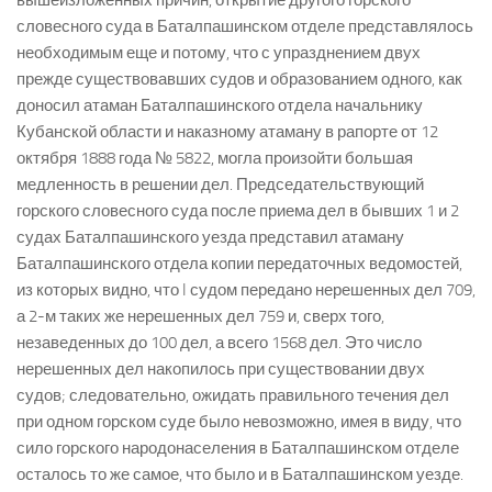
вышеизложенных причин, открытие другого горского
словесного суда в Баталпашинском отделе представлялось
необходимым еще и потому, что с упразднением двух
прежде существовавших судов и образованием одного, как
доносил атаман Баталпашинского отдела начальнику
Кубанской области и наказному атаману в рапорте от 12
октября 1888 года № 5822, могла произойти большая
медленность в решении дел. Председательствующий
горского словесного суда после приема дел в бывших 1 и 2
судах Баталпашинского уезда представил атаману
Баталпашинского отдела копии передаточных ведомостей,
из которых видно, что I судом передано нерешенных дел 709,
а 2-м таких же нерешенных дел 759 и, сверх того,
незаведенных до 100 дел, а всего 1568 дел. Это число
нерешенных дел накопилось при существовании двух
судов; следовательно, ожидать правильного течения дел
при одном горском суде было невозможно, имея в виду, что
сило горского народонаселения в Баталпашинском отделе
осталось то же самое, что было и в Баталпашинском уезде.