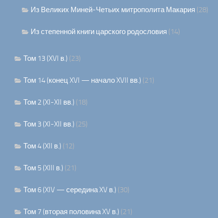
Из Великих Миней-Четьих митрополита Макария
(28)
Из степенной книги царского родословия
(14)
Том 13 (XVI в.)
(23)
Том 14 (конец XVI — начало XVII вв.)
(21)
Том 2 (XI-XII вв.)
(18)
Том 3 (XI-XII вв.)
(25)
Том 4 (XII в.)
(12)
Том 5 (XIII в.)
(21)
Том 6 (XIV — середина XV в.)
(30)
Том 7 (вторая половина XV в.)
(21)