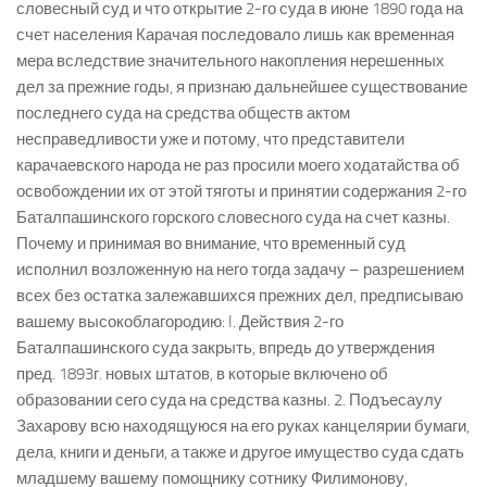
словесный суд и что открытие 2-го суда в июне 1890 года на
счет населения Карачая последовало лишь как временная
мера вследствие значительного накопления нерешенных
дел за прежние годы, я признаю дальнейшее существование
последнего суда на средства обществ актом
несправедливости уже и потому, что представители
карачаевского народа не раз просили моего ходатайства об
освобождении их от этой тяготы и принятии содержания 2-го
Баталпашинского горского словесного суда на счет казны.
Почему и принимая во внимание, что временный суд
исполнил возложенную на него тогда задачу – разрешением
всех без остатка залежавшихся прежних дел, предписываю
вашему высокоблагородию: I. Действия 2-го
Баталпашинского суда закрыть, впредь до утверждения
пред. 1893г. новых штатов, в которые включено об
образовании сего суда на средства казны. 2. Подъесаулу
Захарову всю находящуюся на его руках канцелярии бумаги,
дела, книги и деньги, а также и другое имущество суда сдать
младшему вашему помощнику сотнику Филимонову,