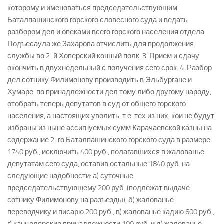
которому и именоваться председательствующим
Баталпашинского горского словесного суда и ведать
разбором дел и опеками всего горского населения отдела.
Подъесаула же Захарова отчислить для продолжения
службы во 2-й Хоперский конный полк. 3. Прием и сдачу
окончить в двухнедельный с получения сего срок. 4. Разбор
дел сотнику Филимонову производить в Эльбургане и
Хумаре, по принадлежности дел тому либо другому народу,
отобрать теперь депутатов в суд от общего горского
населения, а настоящих уволить, т.е. тех из них, кои не будут
избраны из ныне ассигнуемых сумм Карачаевской казны на
содержание 2-го Баталпашинского горского суда в размере
1740 руб., исключить 400 руб., полагавшихся в жалованье
депутатам сего суда, оставив остальные 1840 руб. на
следующие надобности: а) суточные
председательствующему 200 руб. (подлежат выдаче
сотнику Филимонову на разъезды), б) жалованье
переводчику и писарю 200 руб., в) жалованье кадию 600 руб.,