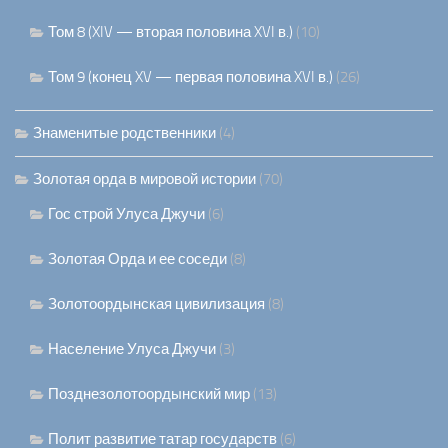
Том 8 (XIV — вторая половина XVI в.)
(10)
Том 9 (конец XV — первая половина XVI в.)
(26)
Знаменитые родственники
(4)
Золотая орда в мировой истории
(70)
Гос строй Улуса Джучи
(6)
Золотая Орда и ее соседи
(8)
Золотоордынская цивилизация
(8)
Население Улуса Джучи
(3)
Позднезолотоордынский мир
(13)
Полит развитие татар государств
(6)