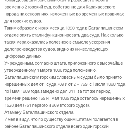
командовавший войсками округа разрешил открыть
временно 2 горский суд, собственно для Карачаевского
народа на основаниях, изложенных во временных правилах
для горских судов.
Таким образом с июня месяца 1890 года в Баталпашинском
отделе опять стали функционировать два суда. На сколько
такая мера оказалась полезною в смысле ускорения
делопроизводства судов, видно из нижеследующих
цифровых данных.
Учрежденным, согласно штата, приложенного к высочайше
утвержденному 1 марта 1888 года положению,
Баталпашинским горским словесным судом было принято
нерешенных дел от I суда 709 и от 2 – 759; с I июля 1888 года
по I мая 1889 года заведено дел 311; за тот же период
времени решено 159 и I мая 1889 года осталось нерешенных
1620 дел (761 первого и 869 второго судов).
Атаману Баталпашинского отдела
Имея в виду, что по существующим штатам полагается в
районе Баталпашинского отдела всего один горский