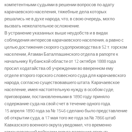
компетентными судьями в решении вопросов по адату
карачаевского населения, тяжебные дела которых
решались не в духе народа, что, в свою очередь, могло
вызвать нежелательное осложнение.
В устранение указанных выше неудобств и в видах
соблюдения интересов карачаевского населения, а равно с
целью достижения скорого судопроизводства в 52 т. горском
населении, Атаман Баталпашинского отдела в рапорте к
начальнику Кубанской области от 12 октября 1888 года
просил ходатайства об учреждении во вверенном ему
отделе второго горского словесного суда для карачаевского
народа, согласно существовавшего штата. Карачаевское
население, имея настоятельную нужду в особом суде,
приговорами, постановленными в 1890 году приняло
содержание суда на свой счет в течение одного года.
15 апреля 1890 года за № 1546 сделано было представление
об открытии суда, а 17 мая того же года за № 7866 штаб
Кавказского военного округа уведомил, что временно