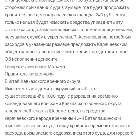
г) канцелярские принадлежности 100 руб. и д) жалованье
сторожам при здании суда в Хумаре, где будет продолжать
храниться все дела карачаевского народа ,240 руб. (если
только нельзя будет изыскать средства упразднить эту
статью расхода заменой наемных сторожей милиционерами,
несущими службу в укреплении. 7. Ассигнование потребных
расходов в указанном размере предложить Карачаевским
обществам постановление коих в копиях представить мне.
Об исполнении донесите.
Генерал- лейтенант Малама
Правитель канцелярии
В штаб Кавказского военного округа
Имею честь уведомить окружный штаб, что
существовавший в 1890 году, с разрешения временно
командовавшего войсками Кавказского военного округа
генерал-лейтенанта Шереметьева, на средства
карачаевского народа временный 2-й Баталпашинский
горский словесный суд, в виду крайней обременительности
расхода, вызываемого содержанием этого суда, для горского