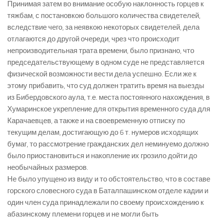
Принимая затем во внимание особую наклонность горцев к
тяжбам, с постановкою большого количества свидетелей,
вследствие чего, за неявкою некоторых свидетелей, дела
отлагаются до другой очереди, чрез что происходит
непроизводительная трата времени, было признано, что
председательствующему в одном суде не представляется
физической возможности вести дела успешно. Если же к
этому прибавить, что суд должен тратить время на выезды
из Бибердовского аула, т.е. места постоянного нахождения, в
Хумаринское укрепление для открытия временного суда для
Карачаевцев, а также и на своевременную отписку по
текущим делам, достигающую до 6 т. нумеров исходящих
бумаг, то рассмотрение гражданских дел неминуемо должно
было приостановиться и накопление их грозило дойти до
необычайных размеров.
Не было упущено из виду и то обстоятельство, что в составе
горского словесного суда в Баталпашинском отделе кадии и
один член суда принадлежали по своему происхождению к
абазинскому племени горцев и не могли быть